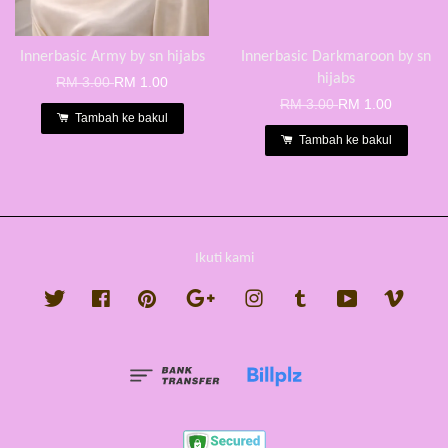
Innerbasic Army by sn hijabs
Innerbasic Darkmaroon by sn
hijabs
RM 3.00
RM 1.00
RM 3.00
RM 1.00
Tambah ke bakul
Tambah ke bakul
Ikuti kami
Twitter
Facebook
Pinterest
Google
Instagram
Tumblr
YouTube
Vimeo