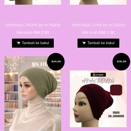
Innerbasic Hitam by sn hijabs
Innerbasic Lime by sn hijabs
RM 3.50
RM 2.50
RM 3.00
RM 1.00
Tambah ke bakul
Tambah ke bakul
JUALAN
JUALAN