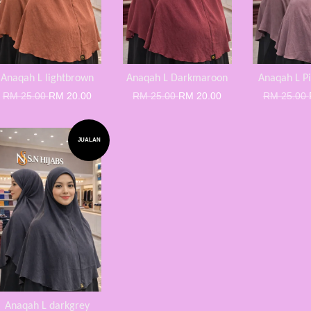
Anaqah L lightbrown
Anaqah L Darkmaroon
Anaqah L P
RM 25.00
RM 20.00
RM 25.00
RM 20.00
RM 25.00
JUALAN
Anaqah L darkgrey