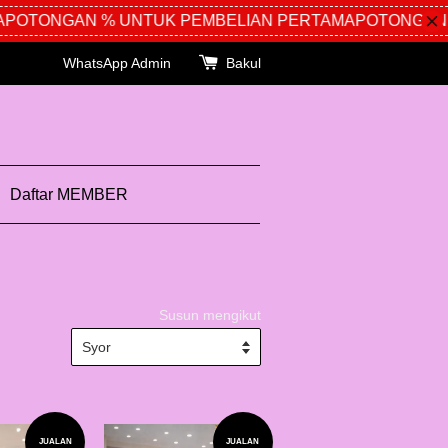
POTONGAN % UNTUK PEMBELIAN PERTAMA
POTONGAN %
WhatsApp Admin
Bakul
Daftar MEMBER
Susun mengikut
JUALAN
JUALAN