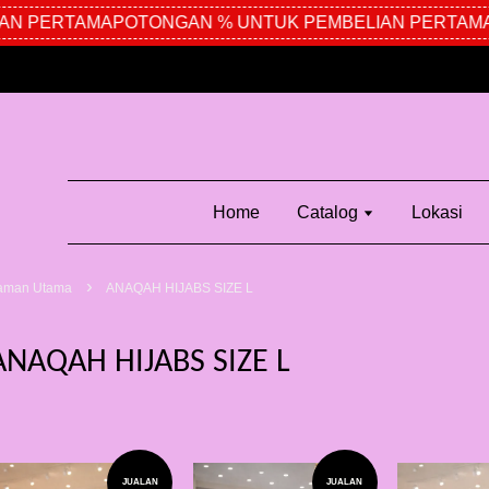
N PERTAMA
POTONGAN % UNTUK PEMBELIAN PERTAMA
Home
Catalog
Lokasi
›
aman Utama
ANAQAH HIJABS SIZE L
ANAQAH HIJABS SIZE L
JUALAN
JUALAN