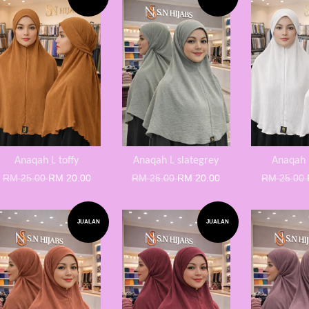
Anaqah L toffy
Anaqah L slategrey
Anaqah 
RM 25.00
RM 20.00
RM 25.00
RM 20.00
RM 25.00
JUALAN
JUALAN