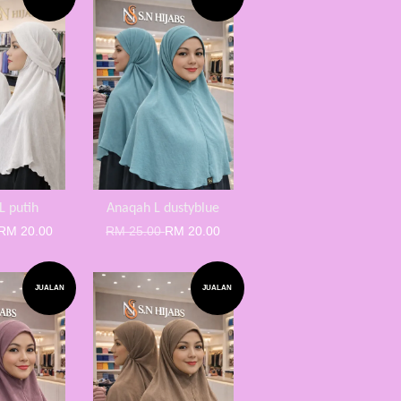
L putih
Anaqah L dustyblue
RM 20.00
RM 25.00
RM 20.00
JUALAN
JUALAN