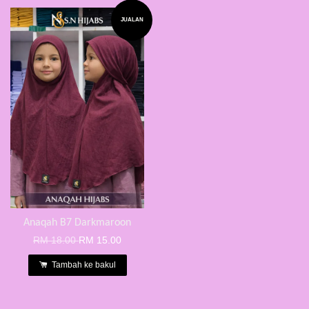
JUALAN
Anaqah B7 Darkmaroon
RM 18.00
RM 15.00
Tambah ke bakul