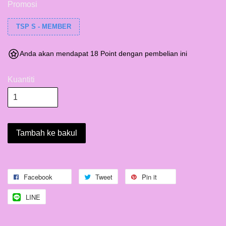
Promosi
TSP S - MEMBER
Anda akan mendapat 18 Point dengan pembelian ini
Kuantiti
Tambah ke bakul
Facebook
Tweet
Pin it
LINE