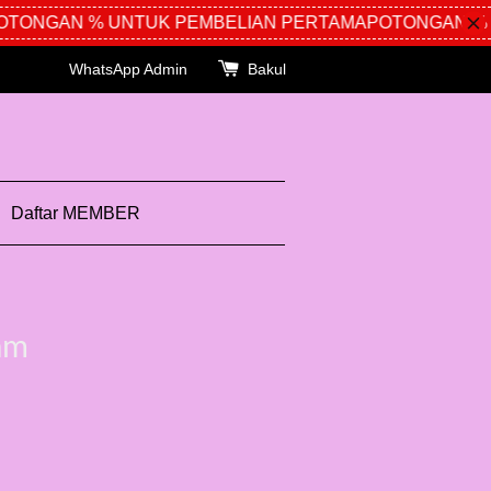
ONGAN % UNTUK PEMBELIAN PERTAMA
POTONGAN % U
WhatsApp Admin
Bakul
Daftar MEMBER
am