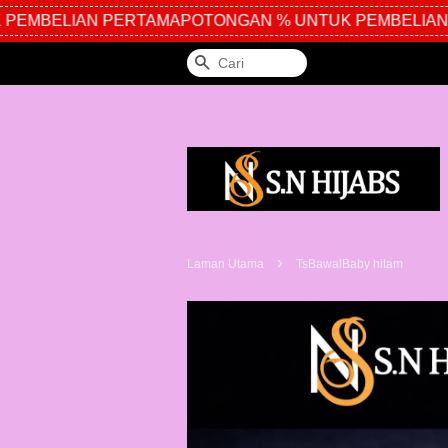
EMBELIAN PERTAMA
POTONGAN % UNTUK PEMBELIAN 
Cari
›
Laman Utama
TsBawalBaby hitam