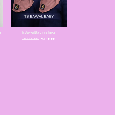
an
TsBawalBaby salmon
RM 16.00
RM 10.00