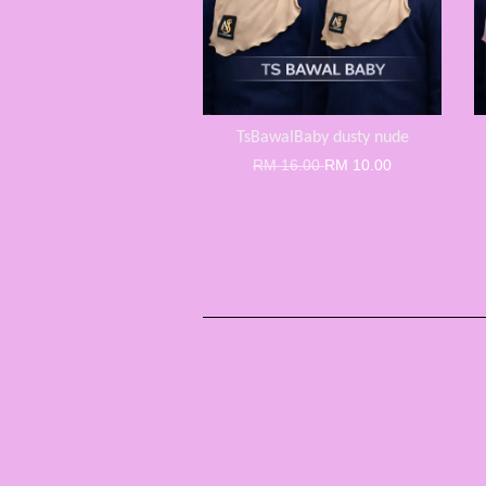
TsBawalBaby dusty nude
RM 16.00
RM 10.00