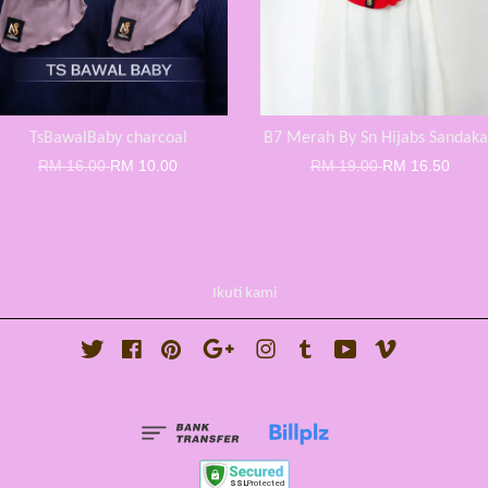
TsBawalBaby charcoal
B7 Merah By Sn Hijabs Sandak
RM 16.00
RM 10.00
RM 19.00
RM 16.50
Ikuti kami
Twitter
Facebook
Pinterest
Google
Instagram
Tumblr
YouTube
Vimeo