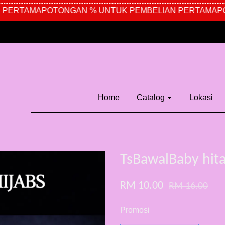
PERTAMA
POTONGAN % UNTUK PEMBELIAN PERTAMA
POT
Home
Catalog
Lokasi
TsBawalBaby hit
RM 10.00
RM 16.00
Promosi