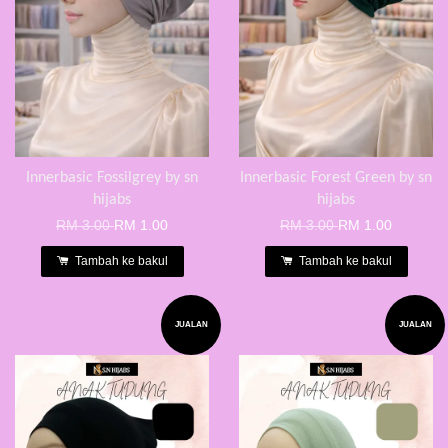
Innerbasic Fossilgrey by sn
Innerbasic Forest Green by sn
hijabs
hijabs
RM 3.00
RM 1.00
RM 3.00
RM 1.00
Tambah ke bakul
Tambah ke bakul
JUALAN
JUALAN