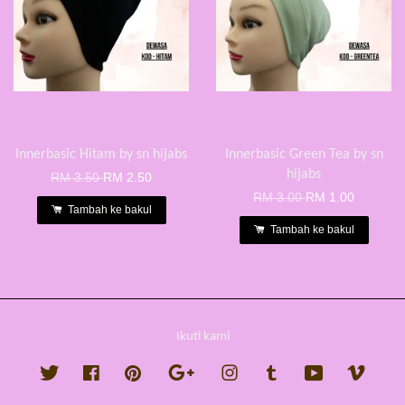
Innerbasic Hitam by sn hijabs
Innerbasic Green Tea by sn
hijabs
RM 3.50
RM 2.50
RM 3.00
RM 1.00
Tambah ke bakul
Tambah ke bakul
Ikuti kami
Twitter
Facebook
Pinterest
Google
Instagram
Tumblr
YouTube
Vimeo