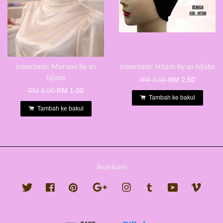
Innerbasic Maroon by sn
Innerbasic Hitam by sn hijabs
hijabs
RM 3.50
RM 2.50
RM 3.00
RM 1.00
Tambah ke bakul
Tambah ke bakul
Ikuti kami
Twitter
Facebook
Pinterest
Google
Instagram
Tumblr
YouTube
Vimeo