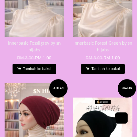
Innerbasic Fossilgrey by sn
Innerbasic Forest Green by sn
hijabs
hijabs
RM 3.00
RM 1.00
RM 3.00
RM 1.00
Tambah ke bakul
Tambah ke bakul
JUALAN
JUALAN