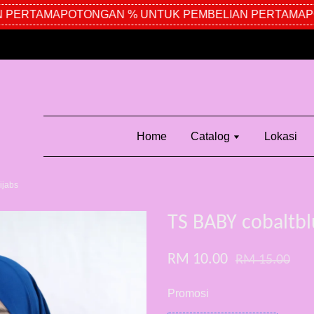
PERTAMA
POTONGAN % UNTUK PEMBELIAN PERTAMA
PO
Home
Catalog
Lokasi
ijabs
TS BABY cobaltbl
RM 10.00
RM 15.00
Promosi