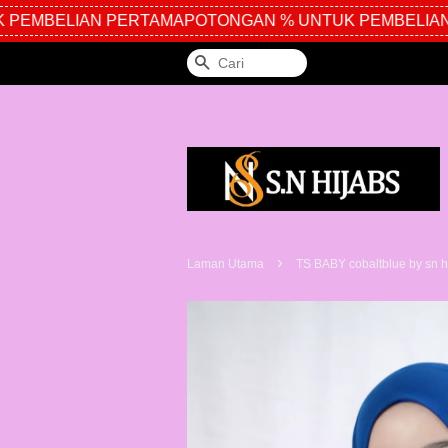
PEMBELIAN PERTAMA
POTONGAN % UNTUK PEMBELIAN 
Cari
›
Laman Utama
TS BABY cobaltblue by sn h