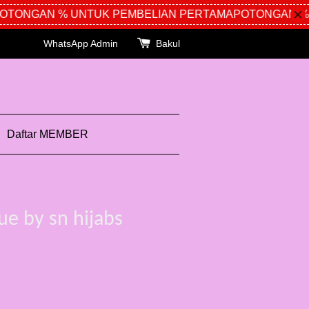
TONGAN % UNTUK PEMBELIAN PERTAMA
POTONGAN % U
WhatsApp Admin
Bakul
Daftar MEMBER
ue by sn hijabs