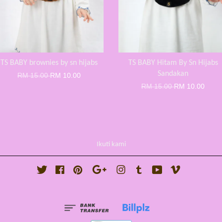
TS BABY brownies by sn hijabs
TS BABY Hitam By Sn Hijabs
Sandakan
RM 15.00
RM 10.00
RM 15.00
RM 10.00
Ikuti kami
Twitter
Facebook
Pinterest
Google
Instagram
Tumblr
YouTube
Vimeo