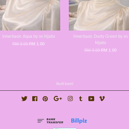
Innerbasic Aqua by sn hijabs
Innerbasic Dusty Green by sn
hijabs
RM 3.00
RM 1.00
RM 3.00
RM 1.00
Ikuti kami
Twitter
Facebook
Pinterest
Google
Instagram
Tumblr
YouTube
Vimeo