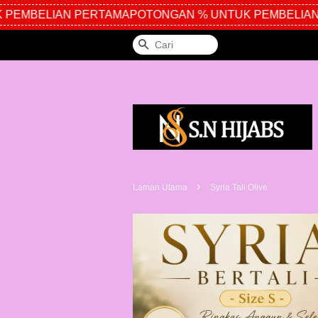
EMBELIAN PERTAMA
POTONGAN % UNTUK PEMBELIAN 
Cari
›
Laman Utama
Syria Tali Olive