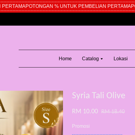
PERTAMA
POTONGAN % UNTUK PEMBELIAN PERTAMA
POT
Home
Catalog
Lokasi
Syria Tali Olive
RM 10.00
RM 18.40
Promosi