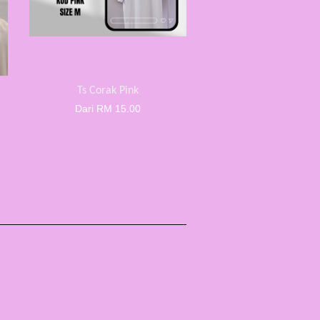
Ts Corak Pink
Dari
RM 15.00