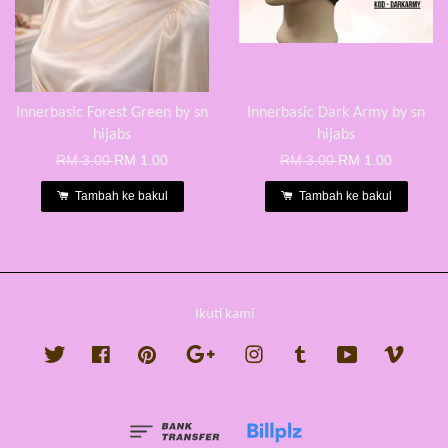
Innerbasic Forest Green by sn
Innerbasic Dark Army by sn
hijabs
hijabs
RM 3.00
RM 1.00
RM 3.00
RM 1.00
Tambah ke bakul
Tambah ke bakul
Ikuti kami
Twitter
Facebook
Pinterest
Google
Instagram
Tumblr
YouTube
Vimeo