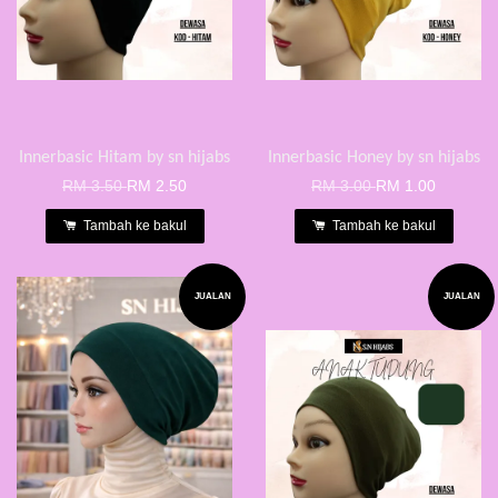
Innerbasic Hitam by sn hijabs
Innerbasic Honey by sn hijabs
RM 3.50
RM 2.50
RM 3.00
RM 1.00
Tambah ke bakul
Tambah ke bakul
JUALAN
JUALAN