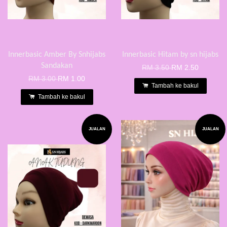
Innerbasic Amber By Snhijabs
Innerbasic Hitam by sn hijabs
Sandakan
RM 3.50
RM 2.50
RM 3.00
RM 1.00
Tambah ke bakul
Tambah ke bakul
JUALAN
JUALAN