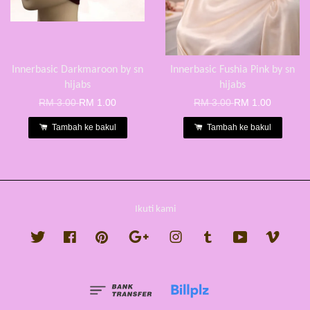
Innerbasic Darkmaroon by sn
Innerbasic Fushia Pink by sn
hijabs
hijabs
RM 3.00
RM 1.00
RM 3.00
RM 1.00
Tambah ke bakul
Tambah ke bakul
Ikuti kami
Twitter
Facebook
Pinterest
Google
Instagram
Tumblr
YouTube
Vimeo