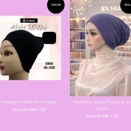
JUALAN
JUAL
Innerbasic Hitam by sn hijabs
Innerbasic Smoke Purple by sn
hijabs
RM 3.50
RM 2.50
RM 3.00
RM 1.00