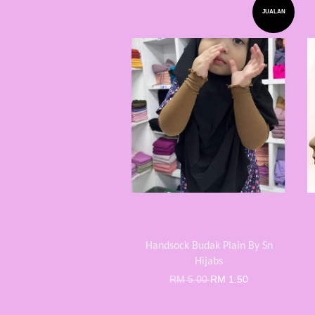
JUALAN
Handsock Budak Plain By Sn
Hijabs
RM 5.00
RM 1.50