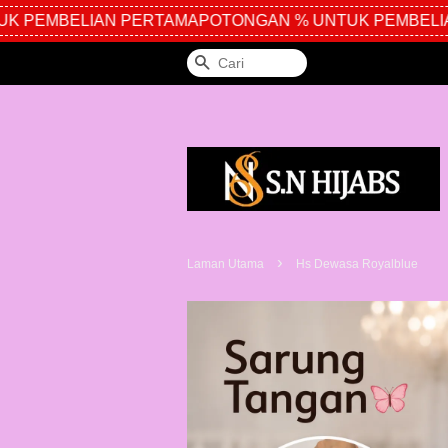
 PEMBELIAN PERTAMA
POTONGAN % UNTUK PEMBELIA
Cari
›
Laman Utama
Hs Dewasa Royalblue