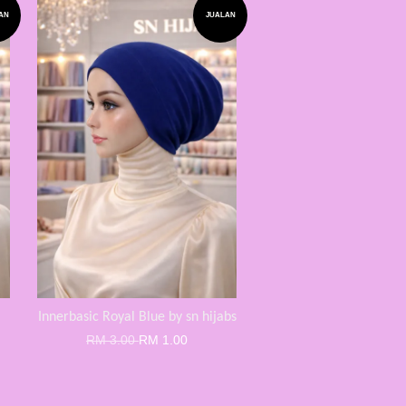
AN
JUALAN
Innerbasic Royal Blue by sn hijabs
RM 3.00
RM 1.00