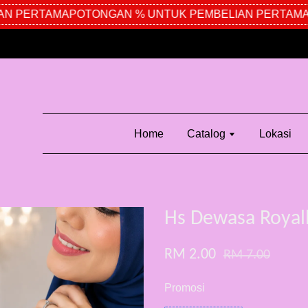
N PERTAMA
POTONGAN % UNTUK PEMBELIAN PERTAMA
P
Home
Catalog
Lokasi
Hs Dewasa Royal
RM 2.00
RM 7.00
Promosi