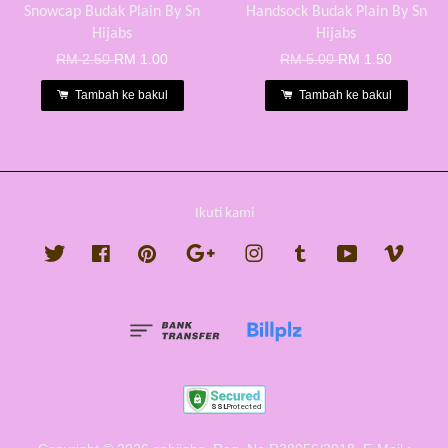
Snowcap Budak Plain By Sn
Handsock Budak Plain By Sn
Hijabs
Hijabs
RM 2.50
RM 1.00
RM 5.00
RM 1.50
Tambah ke bakul
Tambah ke bakul
Ikuti kami
Twitter
Facebook
Pinterest
Google
Instagram
Tumblr
YouTube
Vimeo