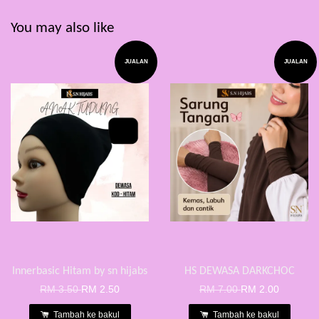
You may also like
JUALAN
JUALAN
Innerbasic Hitam by sn hijabs
HS DEWASA DARKCHOC
RM 3.50
RM 2.50
RM 7.00
RM 2.00
Tambah ke bakul
Tambah ke bakul