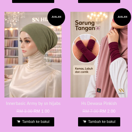
JUALAN
JUALAN
Innerbasic Army by sn hijabs
Hs Dewasa Pinkish
RM 3.00
RM 1.00
RM 7.00
RM 2.00
Tambah ke bakul
Tambah ke bakul