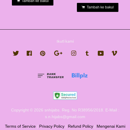
Tambah ke bakul
Tambah ke bakul
Ikuti kami
Twitter
Facebook
Pinterest
Google
Instagram
Tumblr
YouTube
Vimeo
Copyright © 2026 snhijabs. Reg. No R38956/2018. E-Mail :
s.n.hijabs@gmail.com
Terms of Service
|
Privacy Policy
|
Refund Policy
|
Mengenai Kami