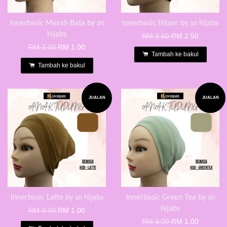
Innerbasic Merah Bata by sn
Innerbasic Hitam by sn hijabs
hijabs
RM 3.50
RM 2.50
RM 3.00
RM 1.00
Tambah ke bakul
Tambah ke bakul
JUALAN
JUALAN
Innerbasic Latte by sn hijabs
Innerbasic Green Tea by sn
hijabs
RM 3.00
RM 1.00
RM 3.00
RM 1.00