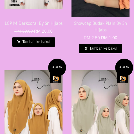
LCP M Darkcoral By Sn Hijabs
Snowcap Budak Plain By Sn
Hijabs
RM 39.00
RM 20.00
RM 2.50
RM 1.00
Tambah ke bakul
Tambah ke bakul
JUALAN
JUALAN