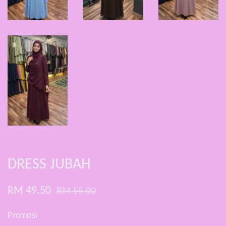
DRESS JUBAH
RM 49.50
RM 55.00
Promosi