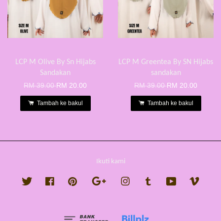
LCP M Olive By Sn Hijabs
LCP M Greentea By SN Hijabs
Sandakan
sandakan
RM 39.00
RM 20.00
RM 39.00
RM 20.00
Tambah ke bakul
Tambah ke bakul
Ikuti kami
Twitter
Facebook
Pinterest
Google
Instagram
Tumblr
YouTube
Vimeo