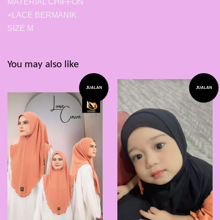
MATERIAL CHIFFON
+LACE BERMANIK
SIZE M
You may also like
JUALAN
JUALAN