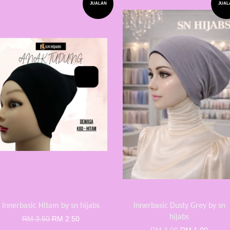
JUALAN
JUAL
Innerbasic Hitam by sn hijabs
Innerbasic Dusty Grey by sn
hijabs
RM 3.50
RM 2.50