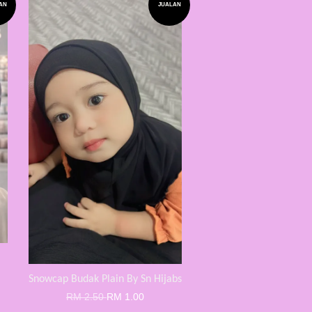
AN
JUALAN
Snowcap Budak Plain By Sn Hijabs
RM 2.50
RM 1.00