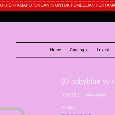
N PERTAMA
POTONGAN % UNTUK PEMBELIAN PERTAMA
P
Home
Catalog
Lokasi
B7 babyblue by s
RM 16.50
RM 19.00
Promosi