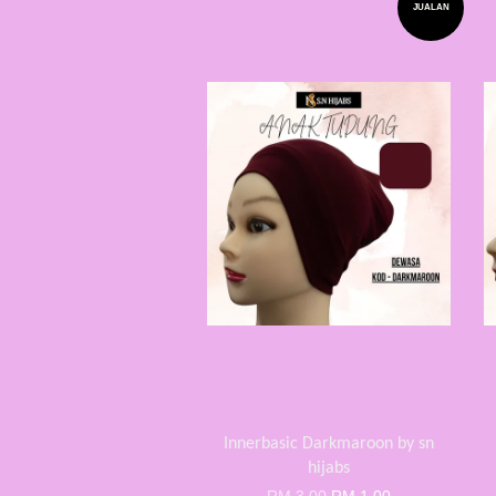
JUALAN
Innerbasic Darkmaroon by sn
hijabs