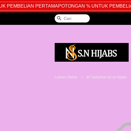
 PEMBELIAN PERTAMA
POTONGAN % UNTUK PEMBELIA
Cari
›
Laman Utama
B7 babyblue by sn hijabs