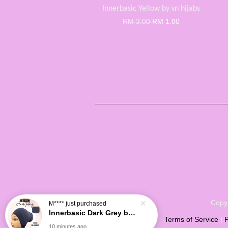
Innerbasic Yellow by sn hijabs
RM 3.00
RM 1.00
Copyr
M****
just purchased
Innerbasic Dark Grey by sn hijabs
Terms of Service
|
P
10 minutes ago