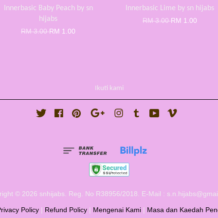
Innerbasic Baby Peach by sn
Innerbasic Lime by sn hijabs
hijabs
RM 3.00
RM 1.00
RM 3.00
RM 1.00
Ikuti kami
Twitter
Facebook
Pinterest
Google
Instagram
Tumblr
YouTube
Vimeo
ight © 2026 snhijabs. Reg. No R38956/2018. E-Mail : s.n.hijabs@gma
rivacy Policy
|
Refund Policy
|
Mengenai Kami
|
Masa dan Kaedah Pen