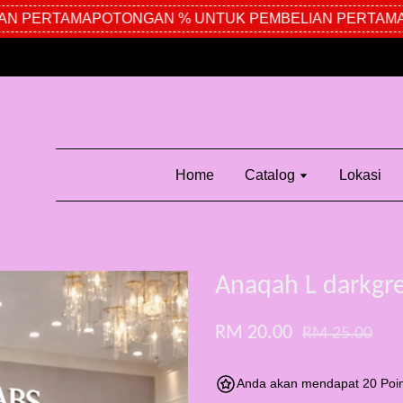
N PERTAMA
POTONGAN % UNTUK PEMBELIAN PERTAMA
P
Home
Catalog
Lokasi
Anaqah L darkgr
RM 20.00
RM 25.00
Anda akan mendapat 20 Poin