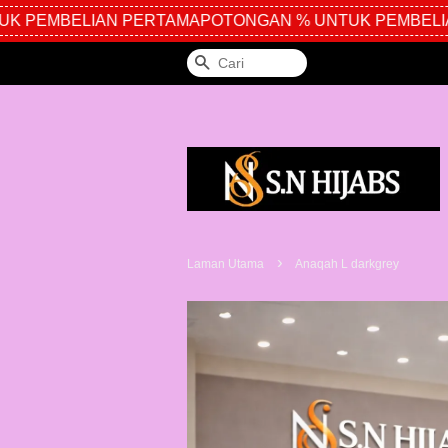
 PEMBELIAN PERTAMA
POTONGAN % UNTUK PEMBELIA
Cari
›
Laman Utama
Anaqah L darkgrey