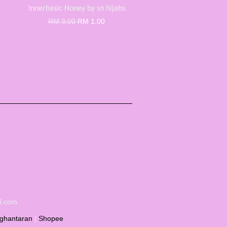
Innerbasic Honey by sn hijabs
RM 3.00
RM 1.00
il.com
ghantaran
|
Shopee