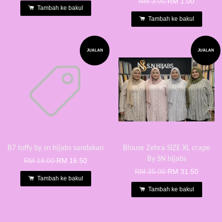
RM 3.00
RM 1.00
Tambah ke bakul
Tambah ke bakul
JUALAN
JUALAN
B7 toffy by sn hijabs sandakan
Blouse Zehra SIZE XL crape
By SN hijabs
RM 19.00
RM 16.50
RM 35.00
RM 31.50
Tambah ke bakul
Tambah ke bakul