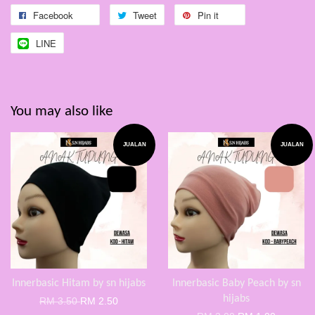
Facebook
Tweet
Pin it
LINE
You may also like
JUALAN
JUALAN
Innerbasic Hitam by sn hijabs
Innerbasic Baby Peach by sn
hijabs
RM 3.50
RM 2.50