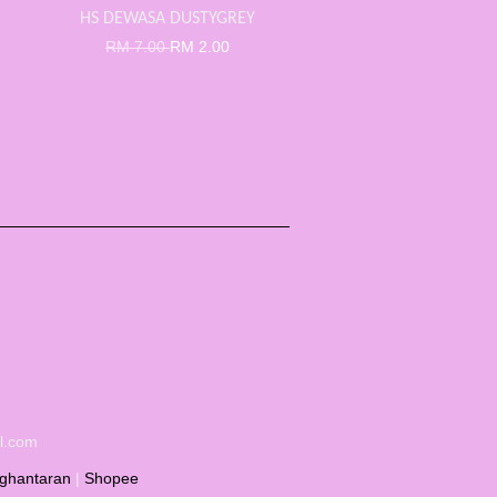
HS DEWASA DUSTYGREY
RM 7.00
RM 2.00
il.com
ghantaran
|
Shopee