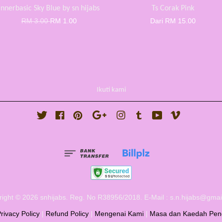
Innerbasic Sky Blue by sn hijabs
Ts Corak Pink
RM 3.00
RM 1.00
Dari
RM 15.00
Ikuti kami
Twitter
Facebook
Pinterest
Google
Instagram
Tumblr
YouTube
Vimeo
ight © 2026 snhijabs. Reg. No R38956/2018. E-Mail : s.n.hijabs@gma
rivacy Policy
|
Refund Policy
|
Mengenai Kami
|
Masa dan Kaedah Pen