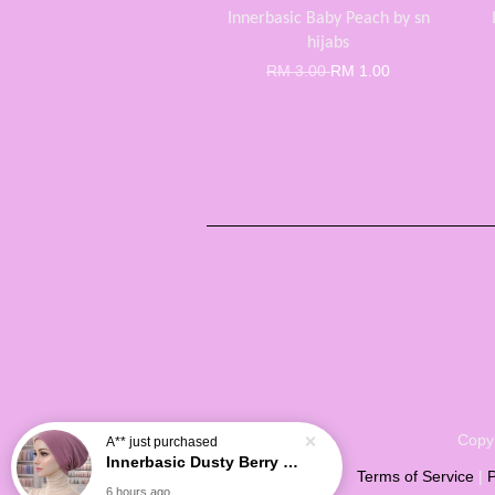
Innerbasic Baby Peach by sn
hijabs
RM 3.00
RM 1.00
Copyr
A**
just purchased
Innerbasic Dusty Berry by sn hijabs
Terms of Service
|
P
6 hours ago