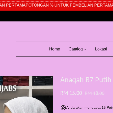
N PERTAMA
POTONGAN % UNTUK PEMBELIAN PERTAMA
P
Home
Catalog
Lokasi
Anaqah B7 Putih
RM 15.00
RM 18.00
Anda akan mendapat 15 Poin