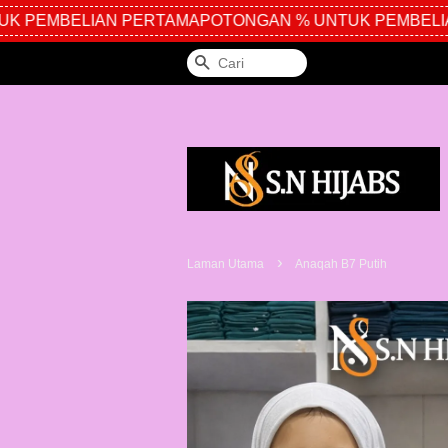
 PEMBELIAN PERTAMA
POTONGAN % UNTUK PEMBELIA
Cari
›
Laman Utama
Anaqah B7 Putih